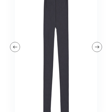
Veiligheid in en om huis
Veiligheid in huis
Veiligheid buiten de deur
Meer
Kinderstoelen
Kinderstoelen
Kindermeubels
Accessoires
Meer
Schommelstoelen en wipstoeltjes
Meer