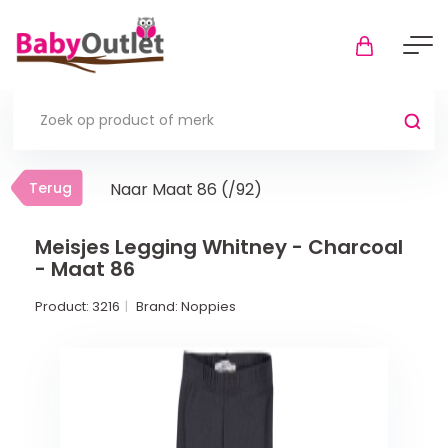
Terug
Terug
Naar Maat 86 (/92)
Thuis
Bekijk alles
Meisjes Legging Whitney - Charcoal
- Maat 86
In de box
Product:
3216
Brand:
Noppies
Boxkleden
Boxmatrassen en hoeslakens
Muziekmobiel
Meer