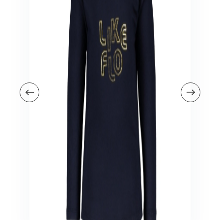
Veiligheid in en om huis
Veiligheid in huis
Veiligheid buiten de deur
Meer
Kinderstoelen
Kinderstoelen
Kindermeubels
Accessoires
Meer
Schommelstoelen en wipstoeltjes
Meer