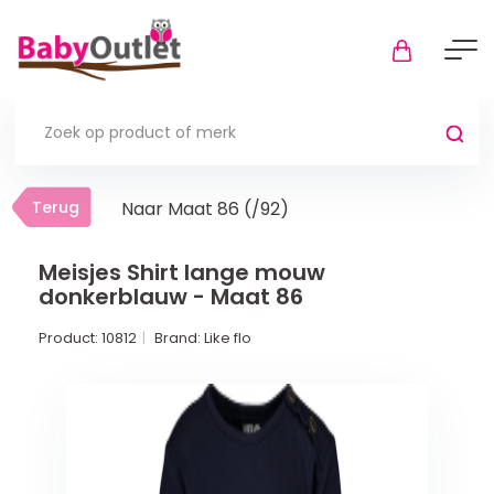
Terug
Terug
Naar Maat 86 (/92)
Thuis
Bekijk alles
Meisjes Shirt lange mouw
donkerblauw - Maat 86
In de box
Product:
10812
Brand:
Like flo
Boxkleden
Boxmatrassen en hoeslakens
Muziekmobiel
Meer