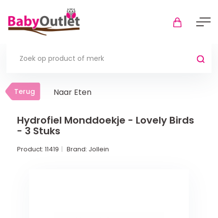
Terug
Terug
Naar Eten
Thuis
Bekijk alles
Hydrofiel Monddoekje - Lovely Birds
- 3 Stuks
In de box
Product:
11419
Brand:
Jollein
Boxkleden
Boxmatrassen en hoeslakens
Muziekmobiel
Meer