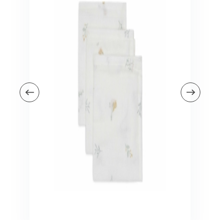
Veiligheid in en om huis
Veiligheid in huis
Veiligheid buiten de deur
Meer
Kinderstoelen
Kinderstoelen
Kindermeubels
Accessoires
Meer
Schommelstoelen en wipstoeltjes
Meer