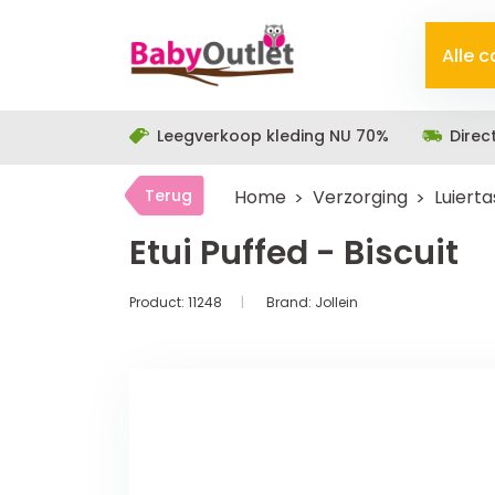
Alle 
Leegverkoop kleding NU 70%
Direc
Terug
Home
Verzorging
Luiert
Etui Puffed - Biscuit
Product:
11248
Brand:
Jollein