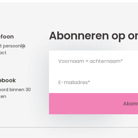
Abonneren op on
efoon
t persoonlijk
act
ebook
ord binnen 30
ten