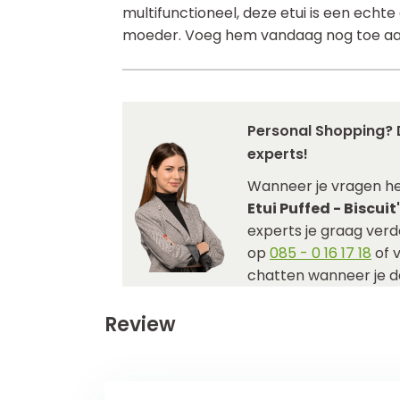
multifunctioneel, deze etui is een ech
moeder. Voeg hem vandaag nog toe aan 
Personal Shopping? 
experts!
Wanneer je vragen h
Etui Puffed - Biscuit
experts je graag verde
op
085 - 0 16 17 18
of 
chatten wanneer je da
Review