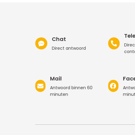
Tel
Chat
Direc
Direct antwoord
cont
Mail
Fac
Antwoord binnen 60
Antwo
minuten
minu