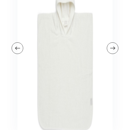
Veiligheid in en om huis
Veiligheid in huis
Veiligheid buiten de deur
Meer
Kinderstoelen
Kinderstoelen
Kindermeubels
Accessoires
Meer
Schommelstoelen en wipstoeltjes
Meer