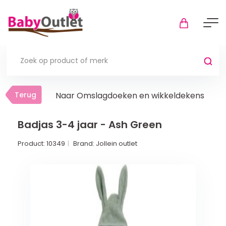
Terug
Terug
Naar Omslagdoeken en wikkeldekens
Thuis
Bekijk alles
Badjas 3-4 jaar - Ash Green
Product:
10349
Brand:
Jollein outlet
In de box
Boxkleden
Boxmatrassen en hoeslakens
Muziekmobiel
Meer