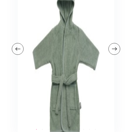
Veiligheid in en om huis
Veiligheid in huis
Veiligheid buiten de deur
Meer
Kinderstoelen
Kinderstoelen
Kindermeubels
Accessoires
Meer
Schommelstoelen en wipstoeltjes
Meer