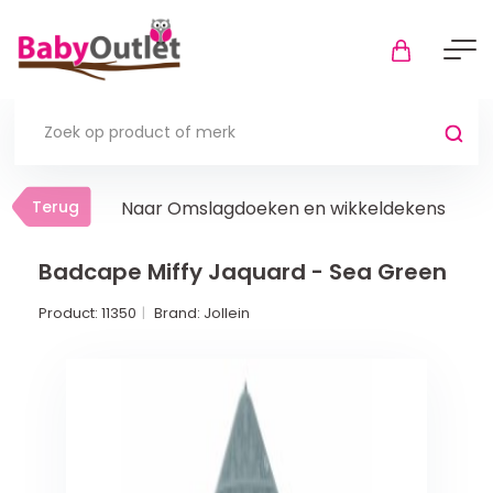
Terug
Terug
Naar Omslagdoeken en wikkeldekens
Thuis
Bekijk alles
Badcape Miffy Jaquard - Sea Green
Product:
11350
Brand:
Jollein
In de box
Boxkleden
Boxmatrassen en hoeslakens
Muziekmobiel
Meer