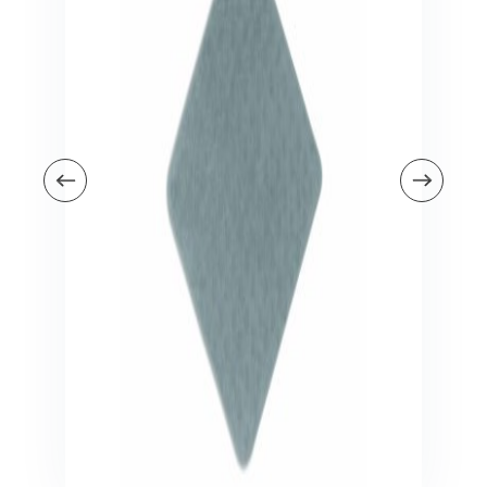
Veiligheid in en om huis
Veiligheid in huis
Veiligheid buiten de deur
Meer
Kinderstoelen
Kinderstoelen
Kindermeubels
Accessoires
Meer
Schommelstoelen en wipstoeltjes
Meer