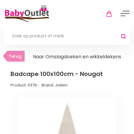
Terug
Terug
Naar Omslagdoeken en wikkeldekens
Thuis
Bekijk alles
Badcape 100x100cm - Nougat
Product:
11379
Brand:
Jollein
In de box
Boxkleden
Boxmatrassen en hoeslakens
Muziekmobiel
Meer