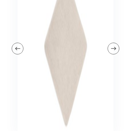
Veiligheid in en om huis
Veiligheid in huis
Veiligheid buiten de deur
Meer
Kinderstoelen
Kinderstoelen
Kindermeubels
Accessoires
Meer
Schommelstoelen en wipstoeltjes
Meer