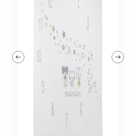
Veiligheid in en om huis
Veiligheid in huis
Veiligheid buiten de deur
Meer
Kinderstoelen
Kinderstoelen
Kindermeubels
Accessoires
Meer
Schommelstoelen en wipstoeltjes
Meer