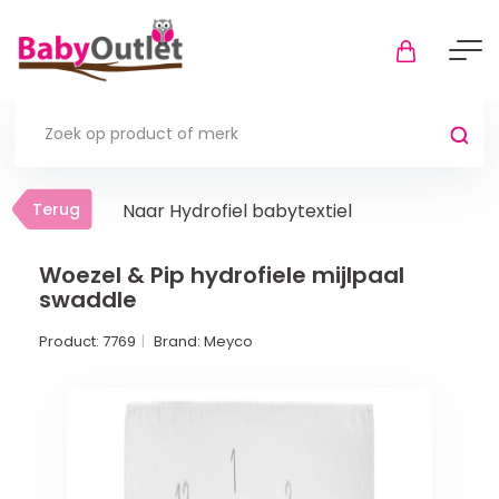
Terug
Terug
Naar Hydrofiel babytextiel
Thuis
Bekijk alles
Woezel & Pip hydrofiele mijlpaal
swaddle
In de box
Product:
7769
Brand:
Meyco
Boxkleden
Boxmatrassen en hoeslakens
Muziekmobiel
Meer