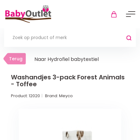
Terug
Terug
Naar Hydrofiel babytextiel
Thuis
Bekijk alles
Washandjes 3-pack Forest Animals
- Toffee
In de box
Product:
12020
Brand:
Meyco
Boxkleden
Boxmatrassen en hoeslakens
Muziekmobiel
Meer