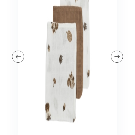
Veiligheid in en om huis
Veiligheid in huis
Veiligheid buiten de deur
Meer
Kinderstoelen
Kinderstoelen
Kindermeubels
Accessoires
Meer
Schommelstoelen en wipstoeltjes
Meer