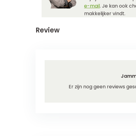
e-mail
. Je kan ook c
makkelijker vindt.
Review
Jamm
Er zijn nog geen reviews ges