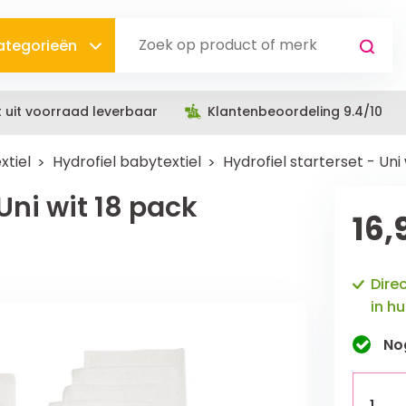
categorieën
t uit voorraad leverbaar
Klantenbeoordeling 9.4/10
xtiel
Hydrofiel babytextiel
Hydrofiel starterset - Uni
 Uni wit 18 pack
16,
Dire
in hu
No
1