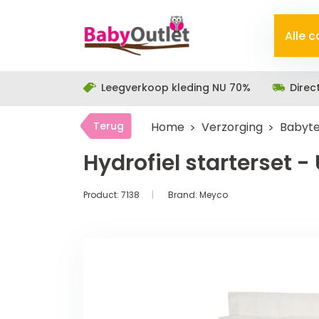
Alle 
Leegverkoop kleding NU 70%
Direc
Terug
Home
Verzorging
Babyte
Hydrofiel starterset -
Product:
7138
Brand:
Meyco