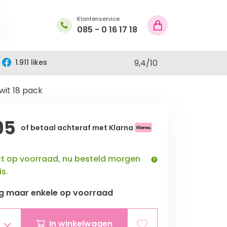
Klantenservice
085 - 0 16 17 18
1.911 likes
9,4
/
10
 wit 18 pack
95
of betaal achteraf met Klarna
ct op voorraad, nu besteld morgen
is.
g maar
enkele
op voorraad
In winkelwagen