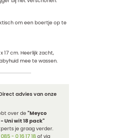
ger bij het verschonen.
tisch om een boertje op te
17 cm. Heerlijk zacht,
abyhuid mee te wassen.
Direct advies van onze
ebt over de
"Meyco
- Uni wit 18 pack"
perts je graag verder.
p
085 - 0 16 17 18
of via