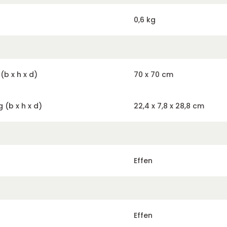
0,6 kg
b x h x d)
70 x 70 cm
 (b x h x d)
22,4 x 7,8 x 28,8 cm
Effen
Effen