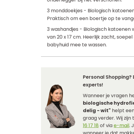
3 monddoekjes - Biologisch katoene
Praktisch om een boertje op te vange
3 washandjes - Biologisch katoenen
van 20 x 17 cm. Heerlijk zacht, soep
babyhuid mee te wassen.
Personal Shopping? 
experts!
Wanneer je vragen h
biologische hydrofie
delig - wit"
helpt een
graag verder. Wij zijn
16 17 18
of via
e-mail
. 
wanneer je dat makkel