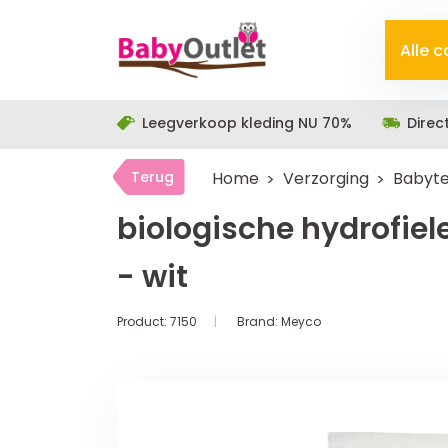
Alle 
Leegverkoop kleding NU 70%
Direc
Terug
Home
Verzorging
Babyte
biologische hydrofiele
- wit
Product:
7150
Brand:
Meyco