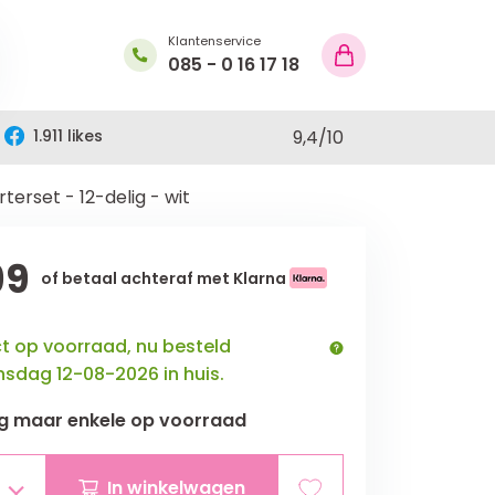
Klantenservice
085 - 0 16 17 18
1.911 likes
9,4
/
10
terset - 12-delig - wit
99
of betaal achteraf met Klarna
ct op voorraad, nu besteld
sdag 12-08-2026 in huis.
g maar
enkele
op voorraad
In winkelwagen