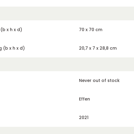
b x h x d)
70 x 70 cm
 (b x h x d)
20,7 x 7 x 28,8 cm
Never out of stock
Effen
2021