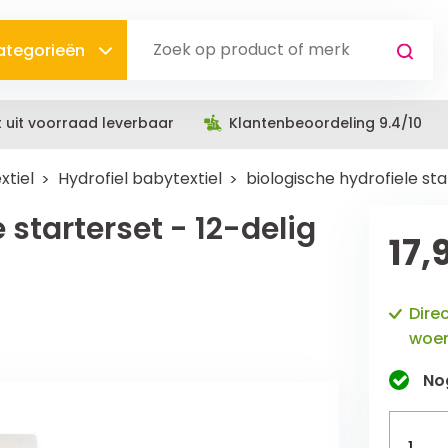
categorieën
t uit voorraad leverbaar
Klantenbeoordeling 9.4/10
xtiel
Hydrofiel babytextiel
biologische hydrofiele star
 starterset - 12-delig
17,
Dire
woen
No
1