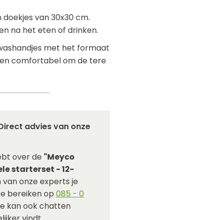
n doekjes van 30x30 cm.
n na het eten of drinken.
 washandjes met het formaat
el en comfortabel om de tere
Direct advies van onze
ebt over de
"Meyco
le starterset - 12-
 van onze experts je
 te bereiken op
085 - 0
Je kan ook chatten
ijker vindt.