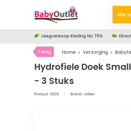
Alle 
Leegverkoop kleding NU 70%
Direc
Terug
Home
Verzorging
Babyte
Hydrofiele Doek Smal
- 3 Stuks
Product:
11209
Brand:
Jollein