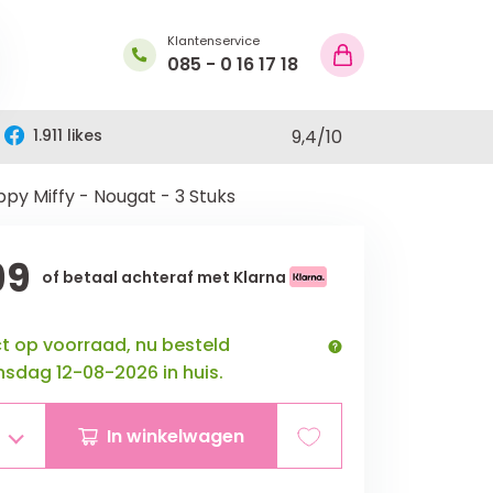
Klantenservice
085 - 0 16 17 18
1.911 likes
9,4
/
10
py Miffy - Nougat - 3 Stuks
99
of betaal achteraf met Klarna
ct op voorraad, nu besteld
sdag 12-08-2026 in huis.
In winkelwagen