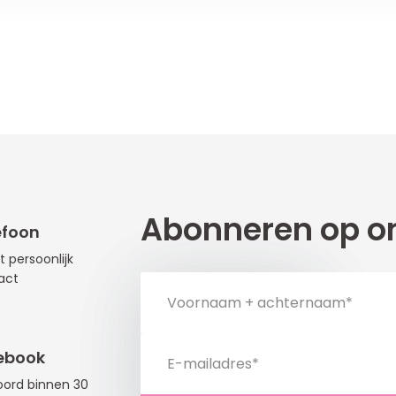
Abonneren op on
efoon
t persoonlijk
act
ebook
ord binnen 30