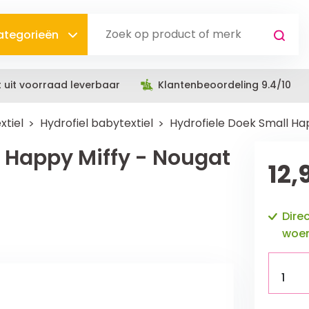
categorieën
t uit voorraad leverbaar
Klantenbeoordeling 9.4/10
xtiel
Hydrofiel babytextiel
Hydrofiele Doek Small Hap
l Happy Miffy - Nougat
12,
Dire
woen
1