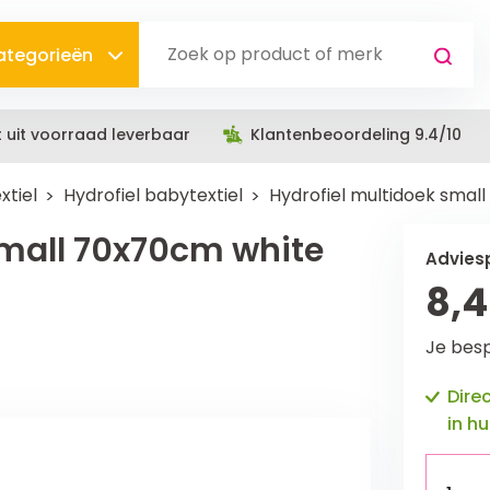
categorieën
t uit voorraad leverbaar
Klantenbeoordeling 9.4/10
xtiel
Hydrofiel babytextiel
Hydrofiel multidoek smal
small 70x70cm white
Adviesp
8,
Je bes
Dire
in hu