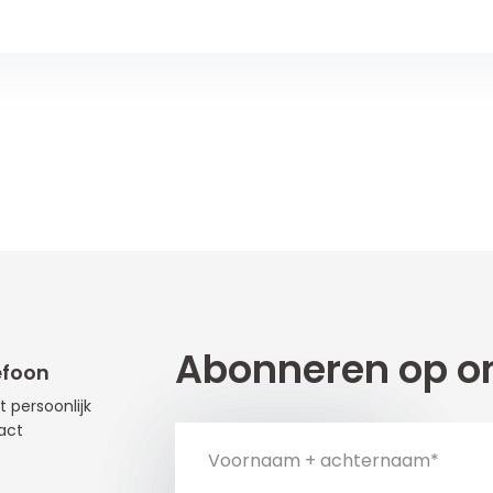
Abonneren op on
efoon
t persoonlijk
act