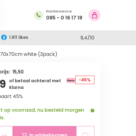
Klantenservice
085 - 0 16 17 18
1.911 likes
9,4
/
10
l 70x70cm white (3pack)
rijs: 15,50
49
-45%
of betaal achteraf met
Klarna
paart 45%
ct op voorraad, nu besteld morgen
is.
In winkelwagen