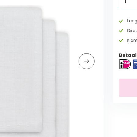
1
Leeg
Direc
Klan
Betaal 