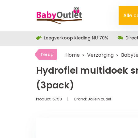
Alle 
Leegverkoop kleding NU 70%
Direc
Terug
Home
Verzorging
Babyte
Hydrofiel multidoek 
(3pack)
Product:
5758
Brand:
Jollein outlet