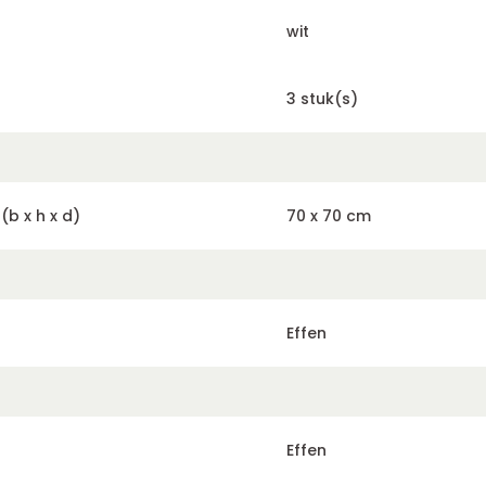
wit
3 stuk(s)
b x h x d)
70 x 70 cm
Effen
Effen