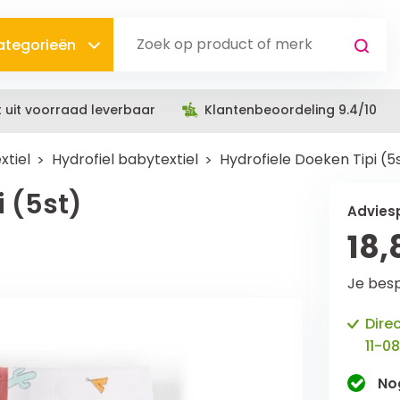
categorieën
t uit voorraad leverbaar
Klantenbeoordeling 9.4/10
xtiel
Hydrofiel babytextiel
Hydrofiele Doeken Tipi (5
i (5st)
Adviesp
18,
Je bes
Dire
11-08
No