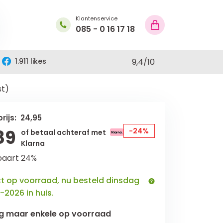
Klantenservice
085 - 0 16 17 18
1.911 likes
9,4
/
10
st)
rijs: 24,95
89
-24%
of betaal achteraf met
Klarna
paart 24%
ct op voorraad, nu besteld dinsdag
-2026 in huis.
g maar
enkele
op voorraad