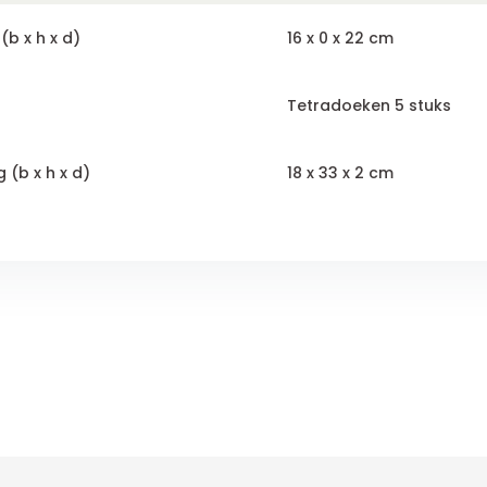
b x h x d)
16 x 0 x 22 cm
Tetradoeken 5 stuks
 (b x h x d)
18 x 33 x 2 cm