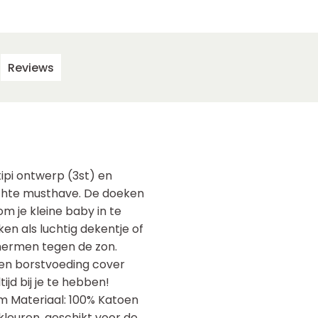
Reviews
tipi ontwerp (3st) en
echte musthave. De doeken
m je kleine baby in te
en als luchtig dekentje of
chermen tegen de zon.
 en borstvoeding cover
jd bij je te hebben!
m Materiaal: 100% Katoen
leuren, geschikt voor de