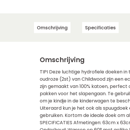
Omschrijving
Specificaties
Omschrijving
TIPI Deze luchtige hydrofiele doeken in 
oudroze (2st) van Childwood zijn een 
zijn gemaakt van 100% katoen, perfect o
pakken voor het slapengaan. Te gebruik
om je kindje in de kinderwagen te bes
Uiteraard kun je het ook als spuugdoek
gebruiken. Kortom de ideale doek om alti
SPECIFICATIES Afmetingen: 63cm x 63c
Onderhoud: Wassen op 60° met gelijke k