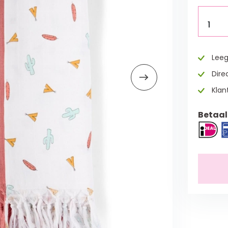
1
Leeg
Direc
Klan
Betaal 