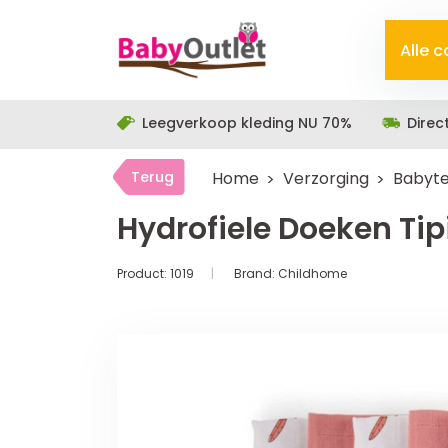
Alle 
Leegverkoop kleding NU 70%
Direc
Terug
Home
Verzorging
Babyte
Hydrofiele Doeken Tip
Product:
1019
Brand:
Childhome