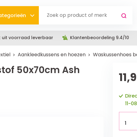
categorieën
t uit voorraad leverbaar
Klantenbeoordeling 9.4/10
xtiel
Aankleedkussens en hoezen
Waskussenhoes ba
tof 50x70cm Ash
11,
Dire
11-08
1