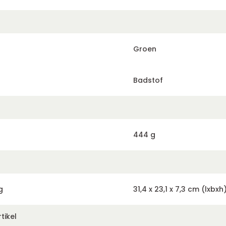
Groen
Badstof
444 g
g
31,4 x 23,1 x 7,3 cm (lxbxh
tikel