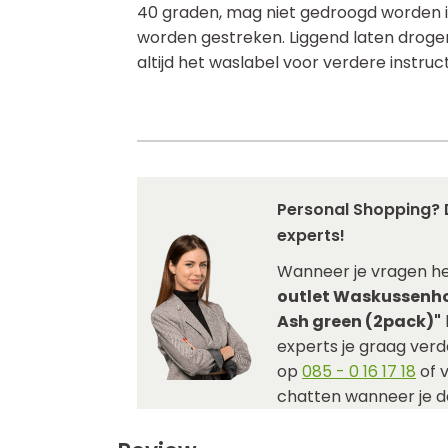
40 graden, mag niet gedroogd worden i
worden gestreken. Liggend laten droge
altijd het waslabel voor verdere instruct
Personal Shopping? 
experts!
Wanneer je vragen h
outlet Waskussenh
Ash green (2pack)"
experts je graag verde
op
085 - 0 16 17 18
of 
chatten wanneer je da