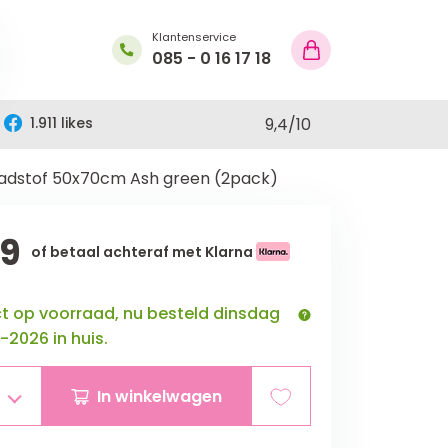
Klantenservice
085 - 0 16 17 18
1.911 likes
9,4
/
10
dstof 50x70cm Ash green (2pack)
99
of betaal achteraf met Klarna
ct op voorraad, nu besteld dinsdag
-2026 in huis.
In winkelwagen