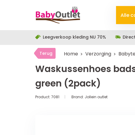
Alle 
Leegverkoop kleding NU 70%
Direc
Terug
Home
Verzorging
Babyte
Waskussenhoes bads
green (2pack)
Product:
7081
Brand:
Jollein outlet