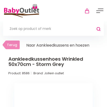
Terug
Terug
Naar Aankleedkussens en hoezen
Thuis
Bekijk alles
Aankleedkussenhoes Wrinkled
50x70cm - Storm Grey
In de box
Product:
8586
Brand:
Jollein outlet
Boxkleden
Boxmatrassen en hoeslakens
Muziekmobiel
Meer