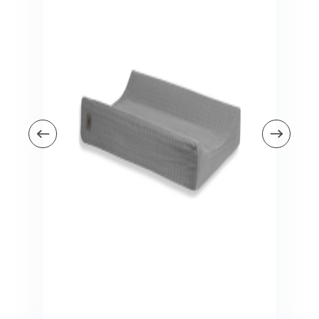
Veiligheid in en om huis
Veiligheid in huis
Veiligheid buiten de deur
Meer
Kinderstoelen
Kinderstoelen
Kindermeubels
Accessoires
Meer
Schommelstoelen en wipstoeltjes
Meer