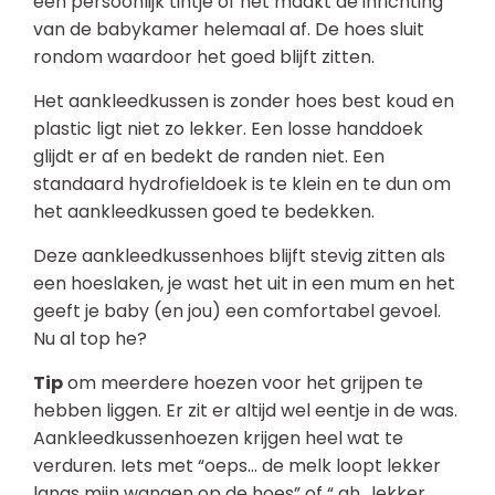
een persoonlijk tintje of het maakt de inrichting
van de babykamer helemaal af. De hoes sluit
rondom waardoor het goed blijft zitten.
Het aankleedkussen is zonder hoes best koud en
plastic ligt niet zo lekker. Een losse handdoek
glijdt er af en bedekt de randen niet. Een
standaard hydrofieldoek is te klein en te dun om
het aankleedkussen goed te bedekken.
Deze aankleedkussenhoes blijft stevig zitten als
een hoeslaken, je wast het uit in een mum en het
geeft je baby (en jou) een comfortabel gevoel.
Nu al top he?
Tip
om meerdere hoezen voor het grijpen te
hebben liggen. Er zit er altijd wel eentje in de was.
Aankleedkussenhoezen krijgen heel wat te
verduren. Iets met “oeps… de melk loopt lekker
langs mijn wangen op de hoes” of “ ah.. lekker