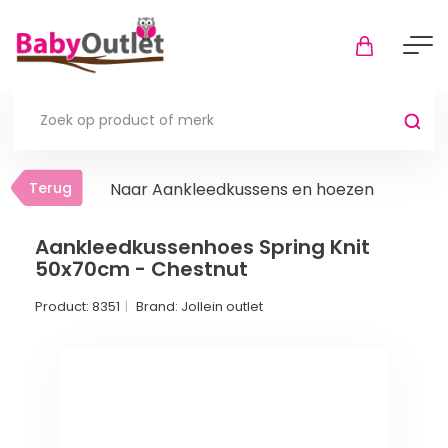
Terug
Terug
Naar Aankleedkussens en hoezen
Thuis
Bekijk alles
Aankleedkussenhoes Spring Knit
50x70cm - Chestnut
In de box
Product:
8351
Brand:
Jollein outlet
Boxkleden
Boxmatrassen en hoeslakens
Muziekmobiel
Meer