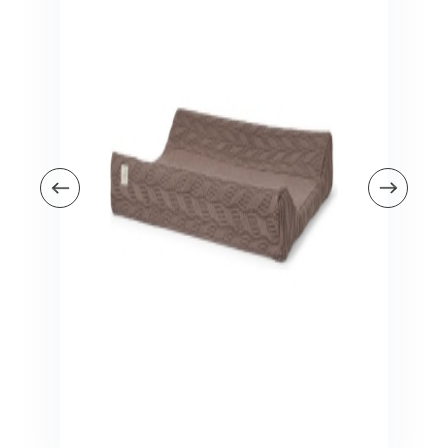
Veiligheid in en om huis
Veiligheid in huis
Veiligheid buiten de deur
Meer
Kinderstoelen
Kinderstoelen
Kindermeubels
Accessoires
Meer
Schommelstoelen en wipstoeltjes
Meer