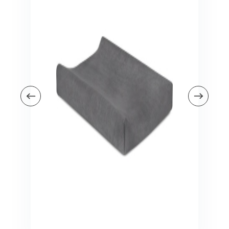
Veiligheid in en om huis
Veiligheid in huis
Veiligheid buiten de deur
Meer
Kinderstoelen
Kinderstoelen
Kindermeubels
Accessoires
Meer
Schommelstoelen en wipstoeltjes
Meer