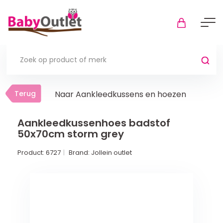
Terug
Terug
Naar Aankleedkussens en hoezen
Thuis
Bekijk alles
Aankleedkussenhoes badstof
50x70cm storm grey
In de box
Product:
6727
Brand:
Jollein outlet
Boxkleden
Boxmatrassen en hoeslakens
Muziekmobiel
Meer