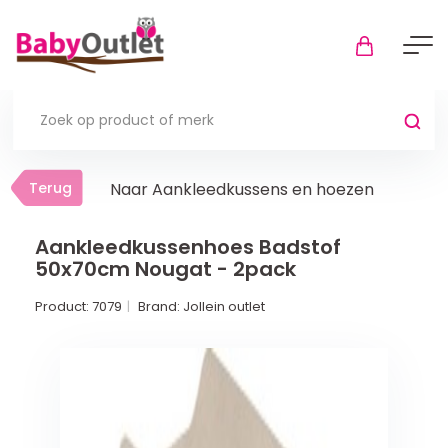
Terug
Terug
Naar Aankleedkussens en hoezen
Thuis
Bekijk alles
Aankleedkussenhoes Badstof
50x70cm Nougat - 2pack
In de box
Product:
7079
Brand:
Jollein outlet
Boxkleden
Boxmatrassen en hoeslakens
Muziekmobiel
Meer