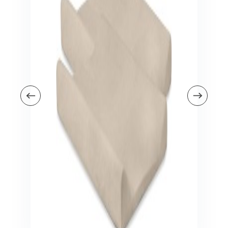
Veiligheid in en om huis
Veiligheid in huis
Veiligheid buiten de deur
Meer
Kinderstoelen
Kinderstoelen
Kindermeubels
Accessoires
Meer
Schommelstoelen en wipstoeltjes
Meer