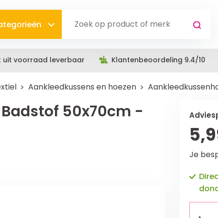
categorieën
t uit voorraad leverbaar
Klantenbeoordeling 9.4/10
xtiel
Aankleedkussens en hoezen
Aankleedkussenho
Badstof 50x70cm -
Adviesp
5,9
Je bes
Dire
dond