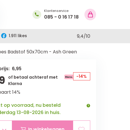
Klantenservice
085 - 0 16 17 18
1.911 likes
9,4
/
10
es Badstof 50x70cm - Ash Green
rijs: 6,95
9
-14%
of betaal achteraf met
Klarna
paart 14%
ct op voorraad, nu besteld
erdag 13-08-2026 in huis.
In winkelwagen