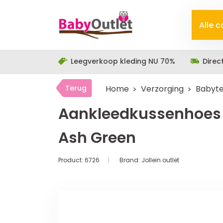
Alle 
Leegverkoop kleding NU 70%
Direc
Terug
Home
Verzorging
Babyte
Aankleedkussenhoes 
Ash Green
Product:
6726
Brand:
Jollein outlet