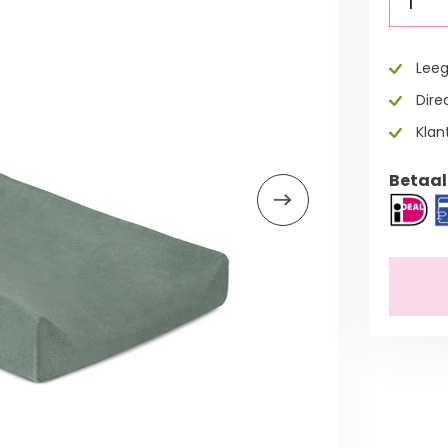
1
Leeg
Direc
Klan
Betaal 