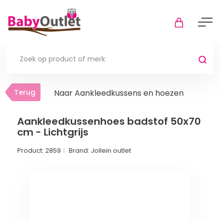
Terug
Terug
Naar Aankleedkussens en hoezen
Thuis
Bekijk alles
Aankleedkussenhoes badstof 50x70
cm - Lichtgrijs
In de box
Product:
2859
Brand:
Jollein outlet
Boxkleden
Boxmatrassen en hoeslakens
Muziekmobiel
Meer