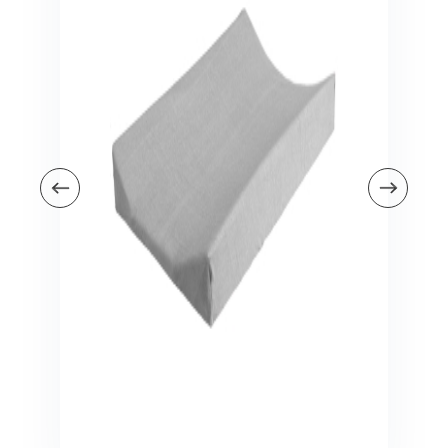
Veiligheid in en om huis
Veiligheid in huis
Veiligheid buiten de deur
Meer
Kinderstoelen
Kinderstoelen
Kindermeubels
Accessoires
Meer
Schommelstoelen en wipstoeltjes
Meer