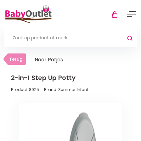
Terug
Terug
Naar Potjes
Thuis
Bekijk alles
2-in-1 Step Up Potty
Product:
8925
Brand:
Summer Infant
In de box
Boxkleden
Boxmatrassen en hoeslakens
Muziekmobiel
Meer