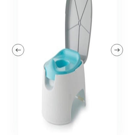
Veiligheid in en om huis
Veiligheid in huis
Veiligheid buiten de deur
Meer
Kinderstoelen
Kinderstoelen
Kindermeubels
Accessoires
Meer
Schommelstoelen en wipstoeltjes
Meer