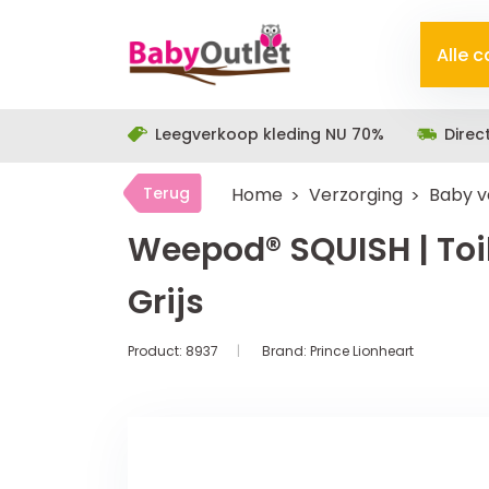
Alle 
Leegverkoop kleding NU 70%
Direc
Terug
Home
Verzorging
Baby v
Weepod® SQUISH | Toil
Grijs
Product:
8937
Brand:
Prince Lionheart