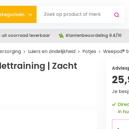
categorieën
t uit voorraad leverbaar
Klantenbeoordeling 9.4/10
erzorging
Luiers en zindelijkheid
Potjes
Weepod® SQU
ettraining | Zacht
Adviesp
25,
Je bes
Dire
in hu