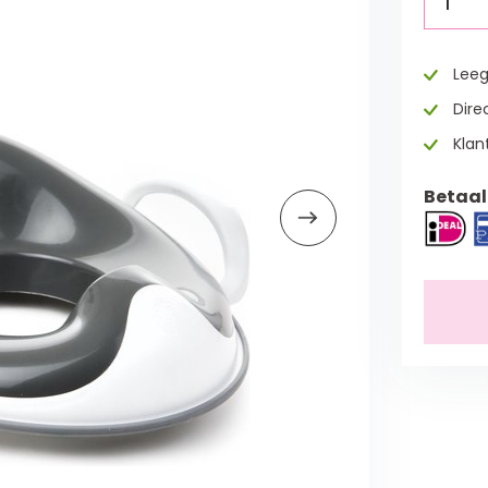
1
Leeg
Direc
Klan
Betaal 