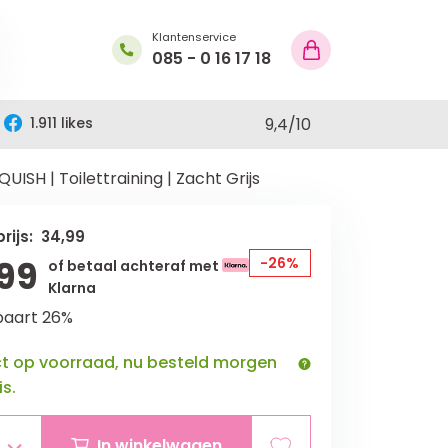
Klantenservice
085 - 0 16 17 18
1.911 likes
9,4
/
10
ISH | Toilettraining | Zacht Grijs
rijs: 34,99
99
-26%
of betaal achteraf met
Klarna
paart 26%
ct op voorraad, nu besteld morgen
is.
In winkelwagen