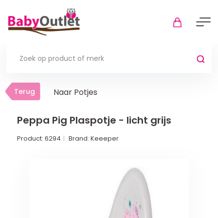
Terug
Terug
Naar Potjes
Thuis
Bekijk alles
Peppa Pig Plaspotje - licht grijs
Product:
6294
Brand:
Keeeper
In de box
Boxkleden
Boxmatrassen en hoeslakens
Muziekmobiel
Meer