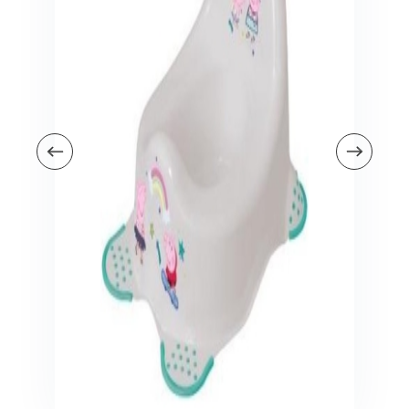
Veiligheid in en om huis
Veiligheid in huis
Veiligheid buiten de deur
Meer
Kinderstoelen
Kinderstoelen
Kindermeubels
Accessoires
Meer
Schommelstoelen en wipstoeltjes
Meer