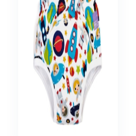
Veiligheid in en om huis
Veiligheid in huis
Veiligheid buiten de deur
Meer
Kinderstoelen
Kinderstoelen
Kindermeubels
Accessoires
Meer
Schommelstoelen en wipstoeltjes
Meer