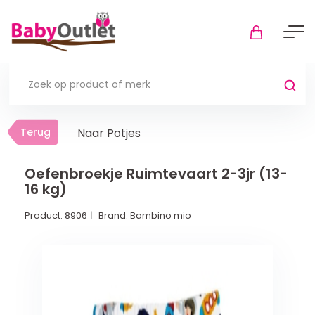
Terug
Terug
Naar Potjes
Thuis
Bekijk alles
Oefenbroekje Ruimtevaart 2-3jr (13-
16 kg)
In de box
Product:
8906
Brand:
Bambino mio
Boxkleden
Boxmatrassen en hoeslakens
Muziekmobiel
Meer