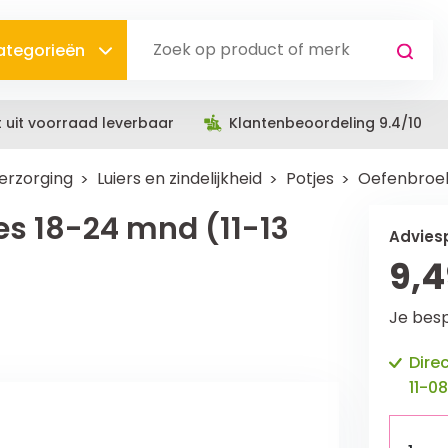
categorieën
t uit voorraad leverbaar
Klantenbeoordeling 9.4/10
erzorging
Luiers en zindelijkheid
Potjes
Oefenbroekj
es 18-24 mnd (11-13
Adviesp
9,4
Je bes
Dire
11-08