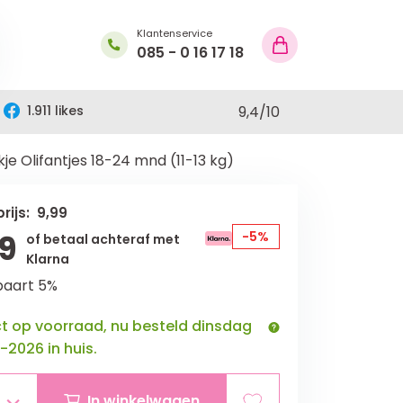
Klantenservice
085 - 0 16 17 18
1.911 likes
9,4
/
10
e Olifantjes 18-24 mnd (11-13 kg)
rijs: 9,99
9
-5%
of betaal achteraf met
Klarna
paart 5%
ct op voorraad, nu besteld dinsdag
-2026 in huis.
In winkelwagen