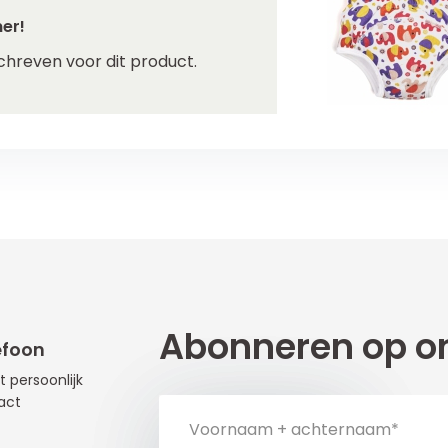
er!
chreven voor dit product.
Abonneren op on
efoon
t persoonlijk
act