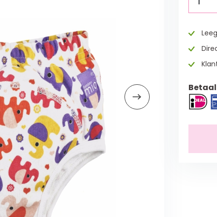
1
Leeg
Direc
Klan
Betaal 