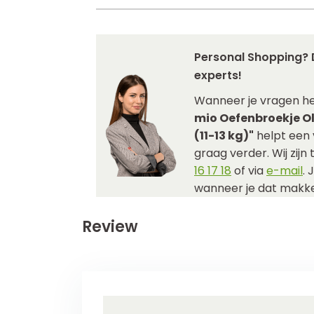
Personal Shopping? 
experts!
Wanneer je vragen h
mio Oefenbroekje Ol
(11-13 kg)"
helpt een 
graag verder. Wij zijn
16 17 18
of via
e-mail
. 
wanneer je dat makkel
Review