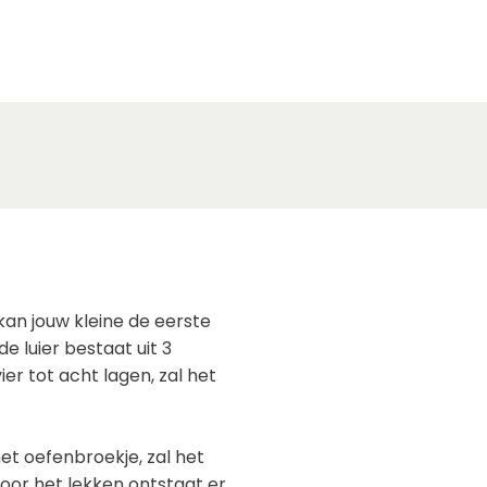
an jouw kleine de eerste
e luier bestaat uit 3
ier tot acht lagen, zal het
het oefenbroekje, zal het
oor het lekken ontstaat er