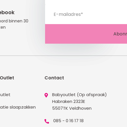
ebook
ord binnen 30
ten
Outlet
Contact
utlet
Babyoutlet (Op afspraak)
Habraken 2323E
atie slaapzakken
5507TK Veldhoven
085 - 0 16 17 18