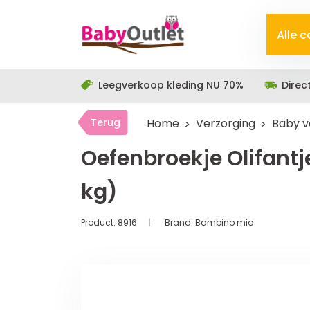
Alle 
Leegverkoop kleding NU 70%
Direc
Terug
Home
Verzorging
Baby v
Oefenbroekje Olifantj
kg)
Product:
8916
Brand:
Bambino mio