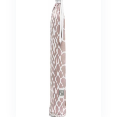
Veiligheid in en om huis
Veiligheid in huis
Veiligheid buiten de deur
Meer
Kinderstoelen
Kinderstoelen
Kindermeubels
Accessoires
Meer
Schommelstoelen en wipstoeltjes
Meer