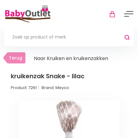
Terug
Terug
Naar Kruiken en kruikenzakken
Thuis
Bekijk alles
kruikenzak Snake - lilac
Product:
7261
Brand:
Meyco
In de box
Boxkleden
Boxmatrassen en hoeslakens
Muziekmobiel
Meer