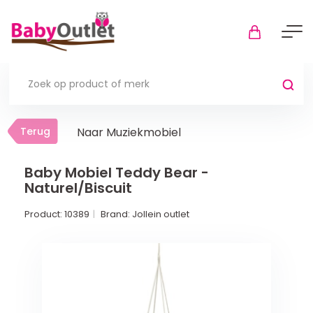
Terug
Terug
Naar Muziekmobiel
Thuis
Bekijk alles
Baby Mobiel Teddy Bear -
Naturel/Biscuit
In de box
Product:
10389
Brand:
Jollein outlet
Boxkleden
Boxmatrassen en hoeslakens
Muziekmobiel
Meer