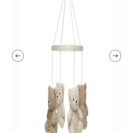
Veiligheid in en om huis
Veiligheid in huis
Veiligheid buiten de deur
Meer
Kinderstoelen
Kinderstoelen
Kindermeubels
Accessoires
Meer
Schommelstoelen en wipstoeltjes
Meer