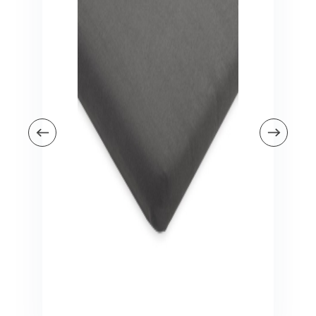
Veiligheid in en om huis
Veiligheid in huis
Veiligheid buiten de deur
Meer
Kinderstoelen
Kinderstoelen
Kindermeubels
Accessoires
Meer
Schommelstoelen en wipstoeltjes
Meer