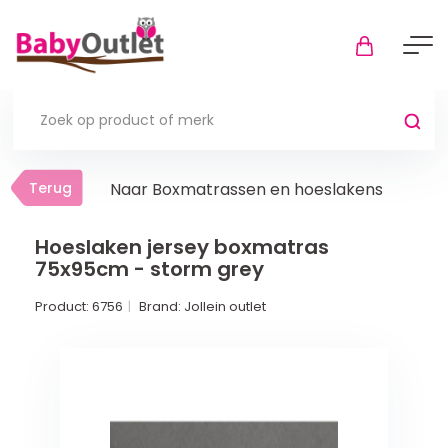
Terug
Terug
Naar Boxmatrassen en hoeslakens
Thuis
Bekijk alles
Hoeslaken jersey boxmatras
75x95cm - storm grey
In de box
Product:
6756
Brand:
Jollein outlet
Boxkleden
Boxmatrassen en hoeslakens
Muziekmobiel
Meer