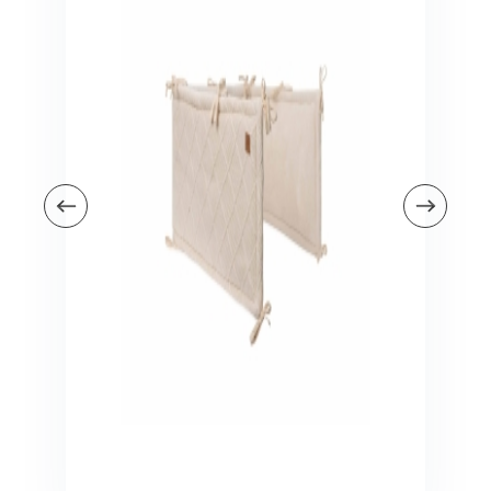
Veiligheid in en om huis
Veiligheid in huis
Veiligheid buiten de deur
Meer
Kinderstoelen
Kinderstoelen
Kindermeubels
Accessoires
Meer
Schommelstoelen en wipstoeltjes
Meer