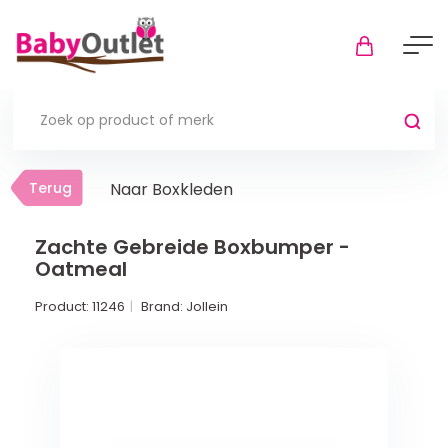
Terug
Terug
Naar Boxkleden
Thuis
Bekijk alles
Zachte Gebreide Boxbumper -
Oatmeal
In de box
Product:
11246
Brand:
Jollein
Boxkleden
Boxmatrassen en hoeslakens
Muziekmobiel
Meer