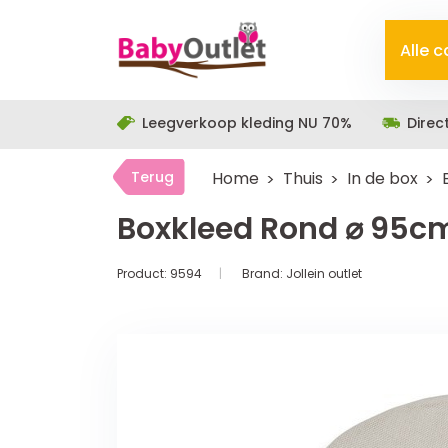
Alle 
Leegverkoop kleding NU 70%
Direc
Terug
Home
Thuis
In de box
Boxkleed Rond ⌀ 95cm
Product:
9594
Brand:
Jollein outlet