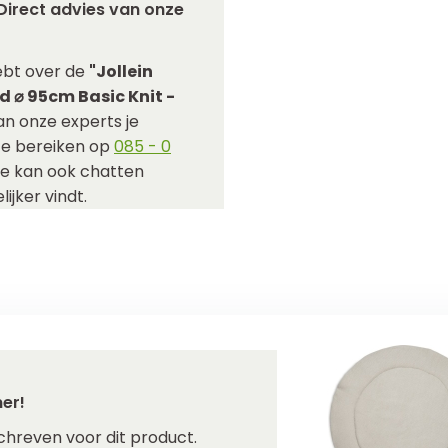
Direct advies van onze
ebt over de
"Jollein
d ⌀ 95cm Basic Knit -
an onze experts je
 te bereiken op
085 - 0
Je kan ook chatten
ijker vindt.
er!
chreven voor dit product.