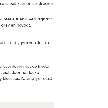
m dus ook kunnen omdraaien
 interieur en is verkrijgbaar
e grey en nougat.
outen babygym van Jollein
a boordevol met de fijnste
 zich door het leuke
leurtjes. Zo vind jij er altijd