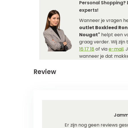
Personal Shopping? 
experts!
Wanneer je vragen h
outlet Boxkleed Ron
Nougat"
helpt een v
graag verder. Wij zijn
16 17 18
of via
e-mail
. 
wanneer je dat makkel
Review
Jamm
Er zijn nog geen reviews ges