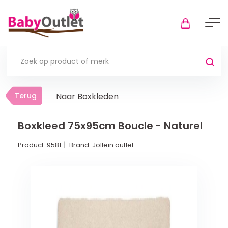
Terug
Terug
Naar Boxkleden
Thuis
Bekijk alles
Boxkleed 75x95cm Boucle - Naturel
Product:
9581
Brand:
Jollein outlet
In de box
Boxkleden
Boxmatrassen en hoeslakens
Muziekmobiel
Meer