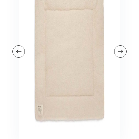
Veiligheid in en om huis
Veiligheid in huis
Veiligheid buiten de deur
Meer
Kinderstoelen
Kinderstoelen
Kindermeubels
Accessoires
Meer
Schommelstoelen en wipstoeltjes
Meer