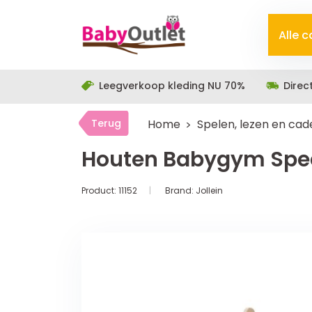
Alle 
Leegverkoop kleding NU 70%
Direc
Terug
Home
Spelen, lezen en ca
Houten Babygym Spee
Product:
11152
Brand:
Jollein