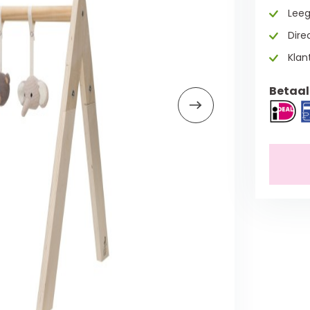
Leeg
Direc
Klan
Betaal 