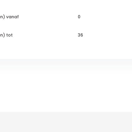
en) vanaf
0
n) tot
36