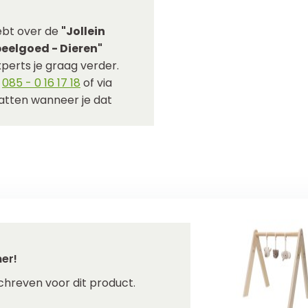
ebt over de
"Jollein
elgoed - Dieren"
perts je graag verder.
p
085 - 0 16 17 18
of via
hatten wanneer je dat
er!
chreven voor dit product.