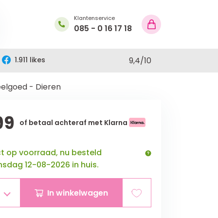
Klantenservice
085 - 0 16 17 18
1.911 likes
9,4
/
10
elgoed - Dieren
99
of betaal achteraf met Klarna
ct op voorraad, nu besteld
sdag 12-08-2026 in huis.
In winkelwagen