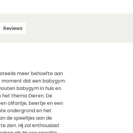
Reviews
y steeds meer behoefte aan
 het moment dat een babygym
 houten babygym in huis en
in het thema Dieren. De
en olifantje, beertje en een
chte ondergrond en het
n de speeltjes aan de
 zien. Hij zal enthousiast
maken als hij een speeltje