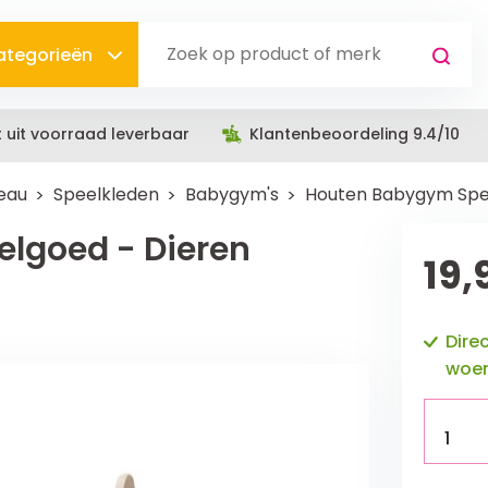
categorieën
t uit voorraad leverbaar
Klantenbeoordeling 9.4/10
deau
Speelkleden
Babygym's
Houten Babygym Spe
lgoed - Dieren
19,
Dire
woen
1