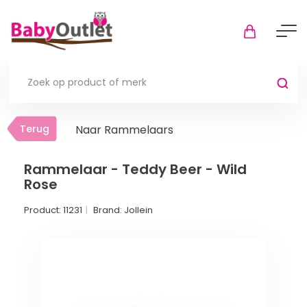
Terug
Terug
Naar Rammelaars
Thuis
Bekijk alles
Rammelaar - Teddy Beer - Wild
Rose
In de box
Product:
11231
Brand:
Jollein
Boxkleden
Boxmatrassen en hoeslakens
Muziekmobiel
Meer