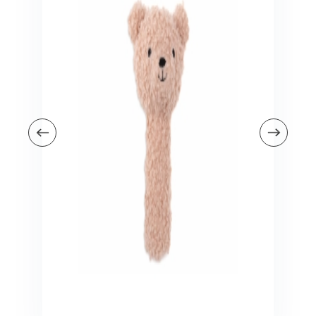
Veiligheid in en om huis
Veiligheid in huis
Veiligheid buiten de deur
Meer
Kinderstoelen
Kinderstoelen
Kindermeubels
Accessoires
Meer
Schommelstoelen en wipstoeltjes
Meer