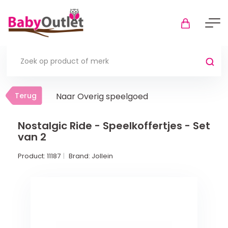
Terug
Terug
Naar Overig speelgoed
Thuis
Bekijk alles
Nostalgic Ride - Speelkoffertjes - Set
van 2
In de box
Product:
11187
Brand:
Jollein
Boxkleden
Boxmatrassen en hoeslakens
Muziekmobiel
Meer