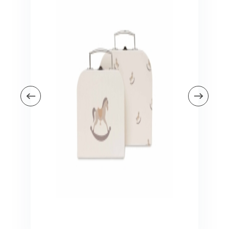
Veiligheid in en om huis
Veiligheid in huis
Veiligheid buiten de deur
Meer
Kinderstoelen
Kinderstoelen
Kindermeubels
Accessoires
Meer
Schommelstoelen en wipstoeltjes
Meer