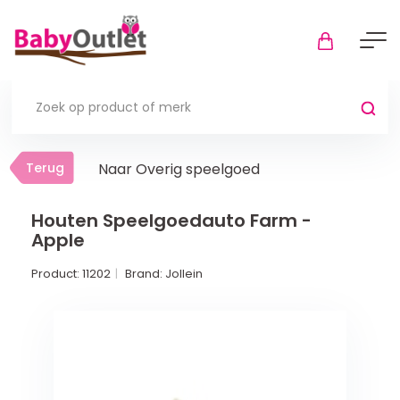
Terug
Terug
Naar Overig speelgoed
Thuis
Bekijk alles
Houten Speelgoedauto Farm -
Apple
In de box
Product:
11202
Brand:
Jollein
Boxkleden
Boxmatrassen en hoeslakens
Muziekmobiel
Meer