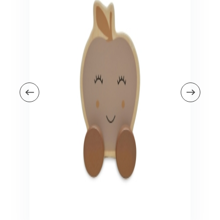
Veiligheid in en om huis
Veiligheid in huis
Veiligheid buiten de deur
Meer
Kinderstoelen
Kinderstoelen
Kindermeubels
Accessoires
Meer
Schommelstoelen en wipstoeltjes
Meer