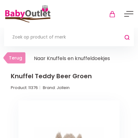
Terug
Terug
Naar Knuffels en knuffeldoekjes
Thuis
Bekijk alles
Knuffel Teddy Beer Groen
Product:
11376
Brand:
Jollein
In de box
Boxkleden
Boxmatrassen en hoeslakens
Muziekmobiel
Meer