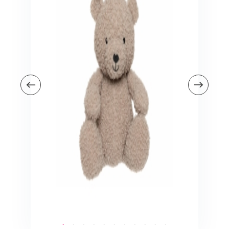
Veiligheid in en om huis
Veiligheid in huis
Veiligheid buiten de deur
Meer
Kinderstoelen
Kinderstoelen
Kindermeubels
Accessoires
Meer
Schommelstoelen en wipstoeltjes
Meer