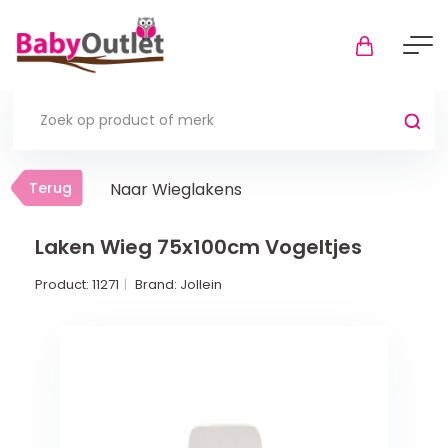
Terug
Terug
Naar Wieglakens
Thuis
Bekijk alles
Laken Wieg 75x100cm Vogeltjes
Product:
11271
Brand:
Jollein
In de box
Boxkleden
Boxmatrassen en hoeslakens
Muziekmobiel
Meer