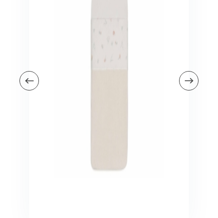
Veiligheid in en om huis
Veiligheid in huis
Veiligheid buiten de deur
Meer
Kinderstoelen
Kinderstoelen
Kindermeubels
Accessoires
Meer
Schommelstoelen en wipstoeltjes
Meer