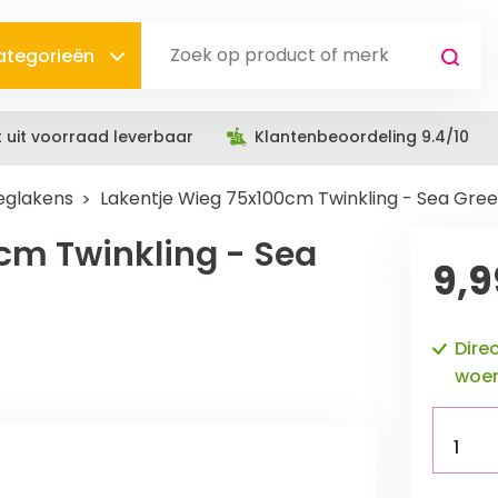
categorieën
t uit voorraad leverbaar
Klantenbeoordeling 9.4/10
eglakens
Lakentje Wieg 75x100cm Twinkling - Sea Gre
cm Twinkling - Sea
9,9
Dire
woen
1