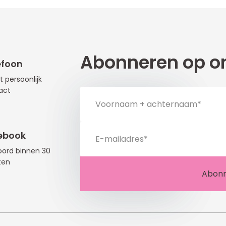
Abonneren op on
efoon
t persoonlijk
act
ebook
ord binnen 30
ten