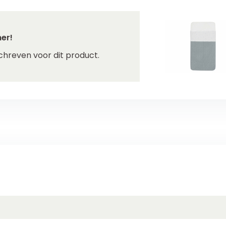
er!
chreven voor dit product.