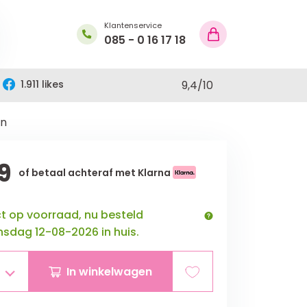
Klantenservice
085 - 0 16 17 18
1.911 likes
9,4
/
10
en
9
of betaal achteraf met Klarna
ct op voorraad, nu besteld
sdag 12-08-2026 in huis.
In winkelwagen