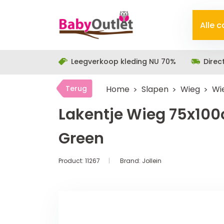
Alle 
Leegverkoop kleding NU 70%
Direc
Terug
Home
Slapen
Wieg
Wi
Lakentje Wieg 75x100
Green
Product:
11267
Brand:
Jollein