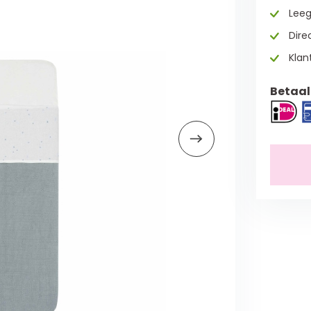
Leeg
Direc
Klan
Betaal 