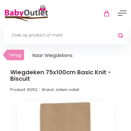
Terug
Terug
Naar Wiegdekens
Thuis
Bekijk alles
Wiegdeken 75x100cm Basic Knit -
Biscuit
In de box
Product:
10252
Brand:
Jollein outlet
Boxkleden
Boxmatrassen en hoeslakens
Muziekmobiel
Meer