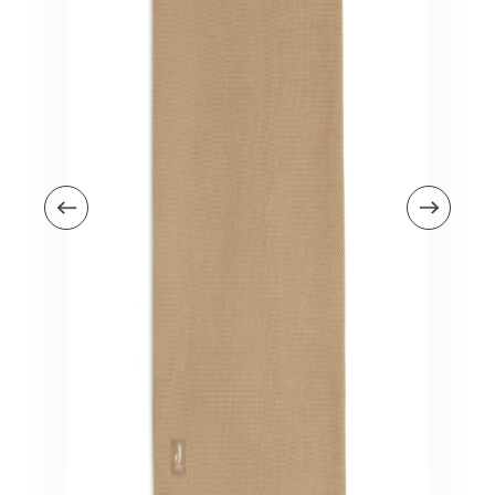
Veiligheid in en om huis
Veiligheid in huis
Veiligheid buiten de deur
Meer
Kinderstoelen
Kinderstoelen
Kindermeubels
Accessoires
Meer
Schommelstoelen en wipstoeltjes
Meer