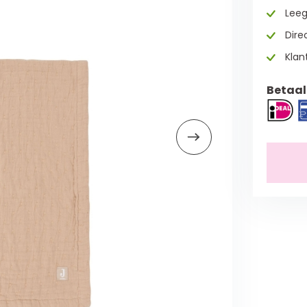
Leeg
Direc
Klan
Betaal 