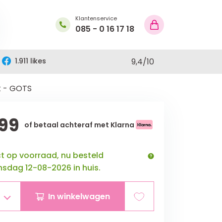
Klantenservice
085 - 0 16 17 18
1.911 likes
9,4
/
10
t - GOTS
99
of betaal achteraf met Klarna
ct op voorraad, nu besteld
sdag 12-08-2026 in huis.
In winkelwagen