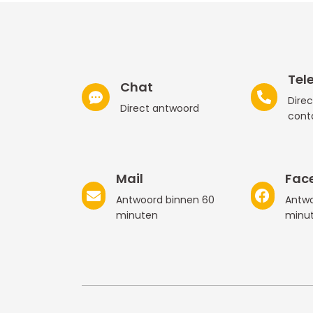
Tel
Chat
Direc
Direct antwoord
cont
Mail
Fac
Antwoord binnen 60
Antwo
minuten
minu