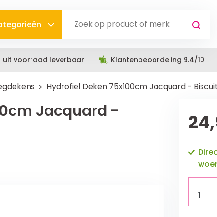
categorieën
t uit voorraad leverbaar
Klantenbeoordeling 9.4/10
egdekens
Hydrofiel Deken 75x100cm Jacquard - Biscui
00cm Jacquard -
24,
Dire
woen
1