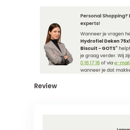
Personal Shopping? 
experts!
Wanneer je vragen h
Hydrofiel Deken 75
Biscuit - GOTS"
helpt
je graag verder. Wij z
0 16 17 18
of via
e-mail
wanneer je dat makkel
Review
Jamm