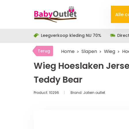
Alle 
Leegverkoop kleding NU 70%
Direc
Terug
Home
Slapen
Wieg
Ho
Wieg Hoeslaken Jers
Teddy Bear
Product:
10296
Brand:
Jollein outlet