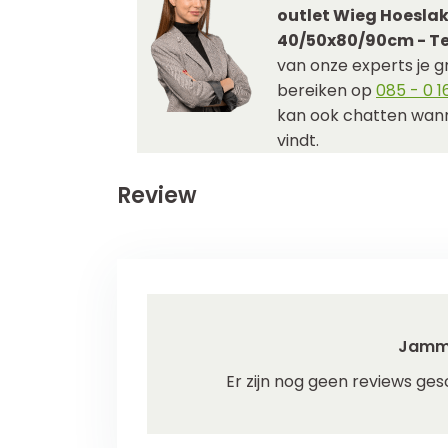
outlet Wieg Hoeslak
40/50x80/90cm - T
van onze experts je gr
bereiken op
085 - 0 16
kan ook chatten wann
vindt.
Review
Jamm
Er zijn nog geen reviews ges