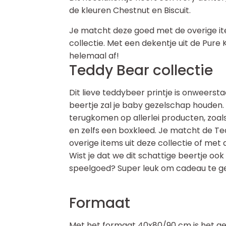
de kleuren Chestnut en Biscuit.
Je matcht deze goed met de overige it
collectie. Met een dekentje uit de Pure 
helemaal af!
Teddy Bear collectie
Dit lieve teddybeer printje is onweerst
beertje zal je baby gezelschap houden.
terugkomen op allerlei producten, zoals
en zelfs een boxkleed. Je matcht de Te
overige items uit deze collectie of met 
Wist je dat we dit schattige beertje ook 
speelgoed? Super leuk om cadeau te gev
Formaat
Met het formaat 40x80/90 cm is het ge