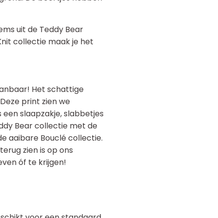
ems uit de Teddy Bear
Knit collectie maak je het
aanbaar! Het schattige
 Deze print zien we
 een slaapzakje, slabbetjes
ddy Bear collectie met de
de aaibare Bouclé collectie.
terug zien is op ons
en óf te krijgen!
schikt voor een standaard