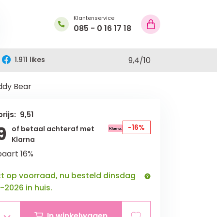
Klantenservice
085 - 0 16 17 18
1.911 likes
9,4
/
10
ddy Bear
rijs: 9,51
9
-16%
of betaal achteraf met
Klarna
paart 16%
ct op voorraad, nu besteld dinsdag
-2026 in huis.
In winkelwagen