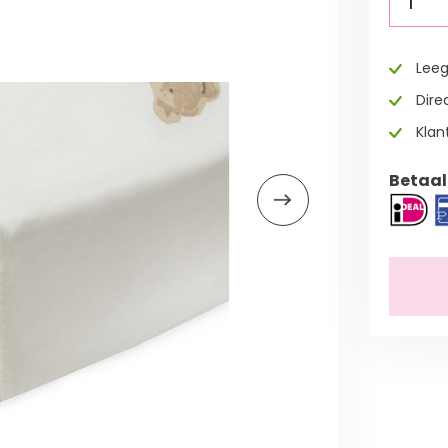
1
Leeg
Direc
Klan
Betaal 