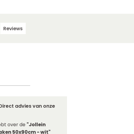
Reviews
Direct advies van onze
ebt over de
"Jollein
aken 50x90cm - wit"