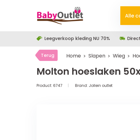
Alle 
Leegverkoop kleding NU 70%
Direc
Terug
Home
Slapen
Wieg
Ho
Molton hoeslaken 50
Product:
6747
Brand:
Jollein outlet