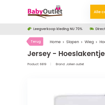
Alle 
Leegverkoop kleding NU 70%
Direc
Terug
Home
Slapen
Wieg
Ho
Jersey - Hoeslakentj
Product:
6819
Brand:
Jollein outlet