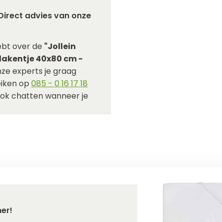
Direct advies van onze
ebt over de
"Jollein
slakentje 40x80 cm -
ze experts je graag
reiken op
085 - 0 16 17 18
ook chatten wanneer je
er!