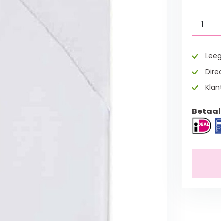
1
Leeg
Direc
Klan
Betaal 