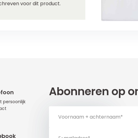
chreven voor dit product.
Abonneren op on
efoon
t persoonlijk
act
ebook