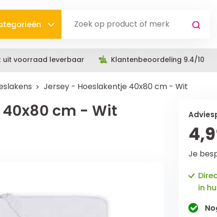
categorieën
t uit voorraad leverbaar
Klantenbeoordeling 9.4/10
eslakens
Jersey - Hoeslakentje 40x80 cm - Wit
e 40x80 cm - Wit
Adviesp
4,9
Je bes
Dire
in hu
No