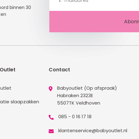
ord binnen 30
ten
Outlet
Contact
utlet
Babyoutlet (Op afspraak)
Habraken 2323E
atie slaapzakken
5507TK Veldhoven
085 - 0 16 17 18
klantenservice@babyoutlet.nl