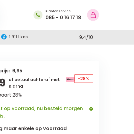
Klantenservice
085 - 0 16 17 18
1.911 likes
9,4
/
10
rijs: 6,95
9
-28%
of betaal achteraf met
Klarna
paart 28%
ct op voorraad, nu besteld morgen
is.
g maar
enkele
op voorraad