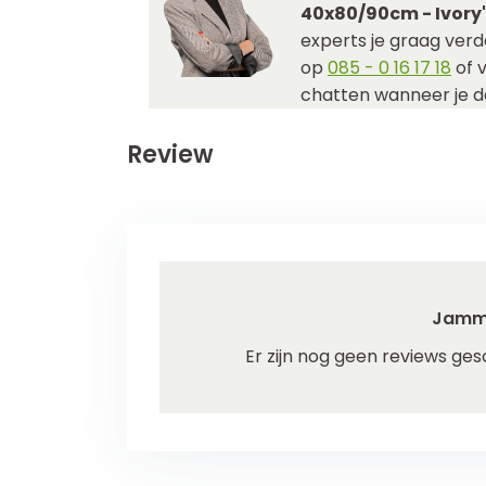
40x80/90cm - Ivory
experts je graag verde
op
085 - 0 16 17 18
of 
chatten wanneer je da
Review
Jamm
Er zijn nog geen reviews ges