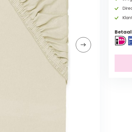
Direc
Klan
Betaal 