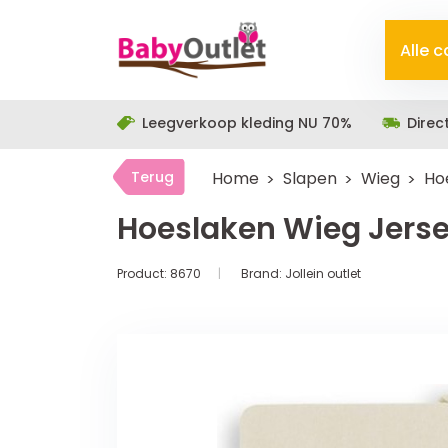
Alle 
Leegverkoop kleding NU 70%
Direc
Terug
Home
Slapen
Wieg
Ho
Hoeslaken Wieg Jers
Product:
8670
Brand:
Jollein outlet