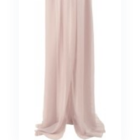
Veiligheid in en om huis
Veiligheid in huis
Veiligheid buiten de deur
Meer
Kinderstoelen
Kinderstoelen
Kindermeubels
Accessoires
Meer
Schommelstoelen en wipstoeltjes
Meer