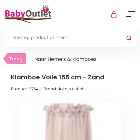
Terug
Terug
Naar Hemels & klamboes
Thuis
Bekijk alles
Klamboe Voile 155 cm - Zand
Product:
2764
Brand:
Jollein outlet
In de box
Boxkleden
Boxmatrassen en hoeslakens
Muziekmobiel
Meer