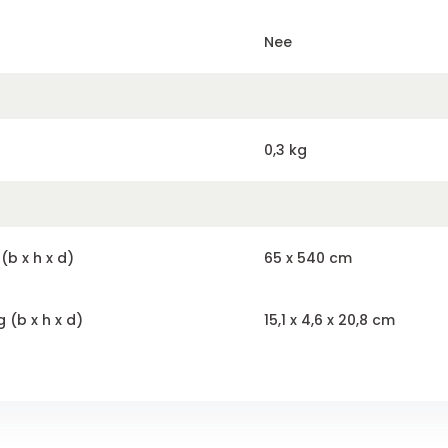
Nee
0,3 kg
b x h x d)
65 x 540 cm
 (b x h x d)
15,1 x 4,6 x 20,8 cm