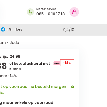
Klantenservice
085 - 0 16 17 18
1.911 likes
9,4
/
10
 cm - Jade
rijs: 24,99
38
-14%
of betaal achteraf met
Klarna
paart 14%
ct op voorraad, nu besteld morgen
is.
g maar
enkele
op voorraad