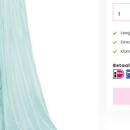
1
Leeg
Direc
Klan
Betaal 