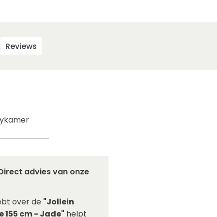
Reviews
abykamer
Direct advies van onze
ebt over de
"Jollein
e 155 cm - Jade"
helpt