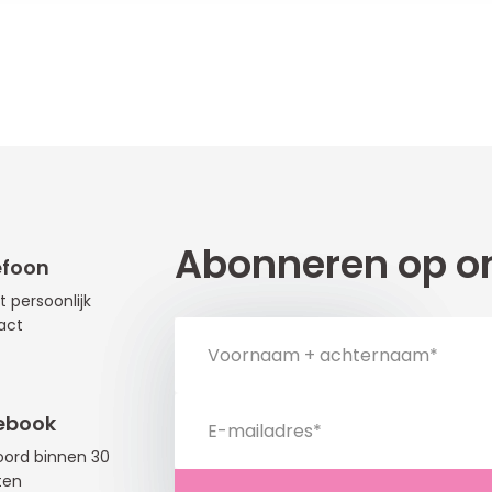
Abonneren op on
efoon
t persoonlijk
act
ebook
ord binnen 30
ten