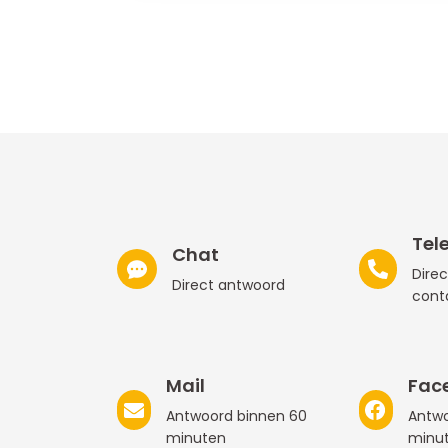
Tel
Chat
Direc
Direct antwoord
cont
Mail
Fac
Antwoord binnen 60
Antwo
minuten
minu