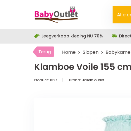
Alle 
Leegverkoop kleding NU 70%
Direc
Terug
Home
Slapen
Babykamer
Klamboe Voile 155 cm
Product:
1627
Brand:
Jollein outlet