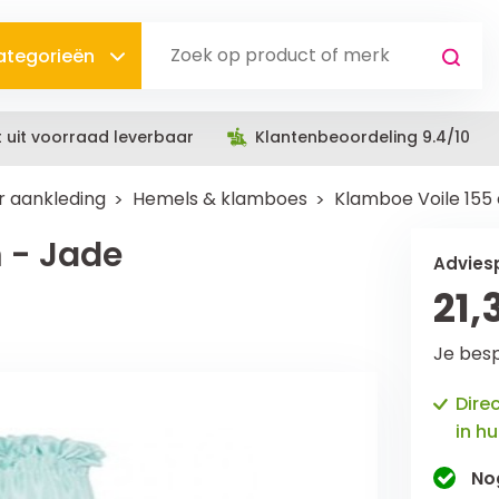
categorieën
t uit voorraad leverbaar
Klantenbeoordeling 9.4/10
 aankleding
Hemels & klamboes
Klamboe Voile 155
 - Jade
Adviesp
21,
Je bes
Dire
in hu
No