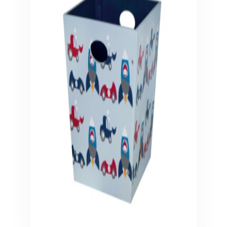
Veiligheid in en om huis
Veiligheid in huis
Veiligheid buiten de deur
Meer
Kinderstoelen
Kinderstoelen
Kindermeubels
Accessoires
Meer
Schommelstoelen en wipstoeltjes
Meer