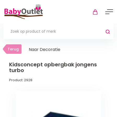
Terug
Terug
Naar Decoratie
Thuis
Bekijk alles
Kidsconcept opbergbak jongens
turbo
In de box
Product:
2928
Boxkleden
Boxmatrassen en hoeslakens
Muziekmobiel
Meer