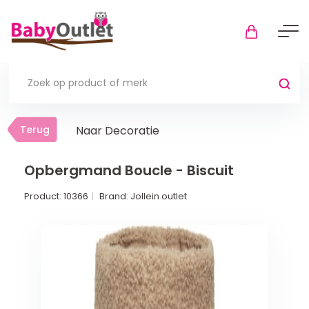
Terug
Terug
Naar Decoratie
Thuis
Bekijk alles
Opbergmand Boucle - Biscuit
Product:
10366
Brand:
Jollein outlet
In de box
Boxkleden
Boxmatrassen en hoeslakens
Muziekmobiel
Meer