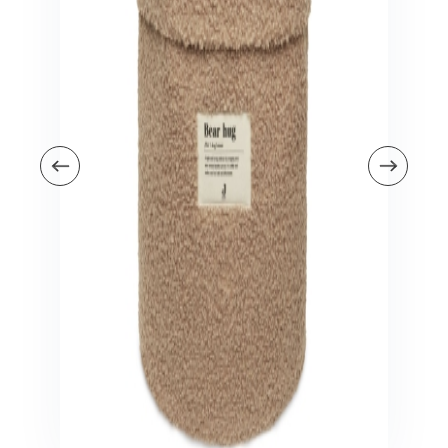
Veiligheid in en om huis
Veiligheid in huis
Veiligheid buiten de deur
Meer
Kinderstoelen
Kinderstoelen
Kindermeubels
Accessoires
Meer
Schommelstoelen en wipstoeltjes
Meer